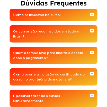
Dúvidas Frequentes
Como se inscrever no curso?
Os cursos são reconhecidos em todo o
Brasil?
Quanto tempo leva para liberar o acesso
após o pagamento?
Como ocorre a inclusão do certificado do
curso no prontuário do motorista?
É possível fazer dois cursos
Simultaneamente?